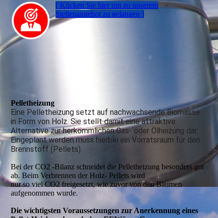
[ Klicken Sie hier um zu un­se­rem
Stellen­an­gebot zu gelangen ]
Pelletheizung
Eine Pelletheizung setzt auf nachwachsende Biomasse
in Form von Holz. Sie stellt damit eine attraktive
Alternative zur herkömmlichen Gas- oder Ölheizung dar.
Eingeplant werden muss hierbei ein Vorratsraum für den
Brennstoff (Pellets).
Bei der CO2 -Bilanz schneidet die Pelletheizung besonders gut
ab. Beim Verbrennen der Holz- Pellets wird
nur so viel CO2 freigesetzt, wie zuvor von den Bäumen
aufgenommen wurde.
Die wichtigsten Voraussetzungen zur Anerkennung eines