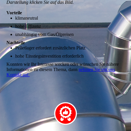
Darstellung klicken Sie auf das Bild.
Vorteile
klimaneutral
hohe Effizenz
unabhängig vom Gas/Ölpreisen
Nachteile
Pelletlager erfordert zusätzlichen Platz
hohe Einstiegsinvestition erforderlich
Konnten wir Ihr Interesse wecken oder wünschen Sie nähere
Informationen zu diesem Thema, dann
nehmen Sie mit uns
Kontakt auf.