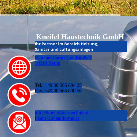
Kneifel Haustechnik GmbH
I
hr Partner im Bereich Heizung,
Sanitär und Lüftungsanlagen
Rummelsburger Landstraße 1
10318 Berlin
Tel.: +49 30 565 884 25
Fax: +49 30 565 890 56
info@kneifel-haustechnik.de
[
zum Kontaktformular