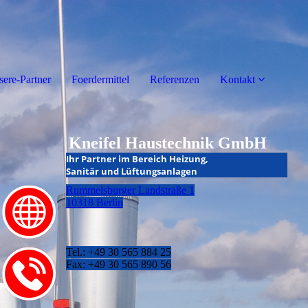
ere-Partner
Foerdermittel
Referenzen
Kontakt
Kneifel Haustechnik GmbH
I
hr Partner im Bereich Heizung,
Sanitär und Lüftungsanlagen
Rummelsburger Landstraße 1
10318 Berlin
Tel.: +49 30 565 884 25
Fax: +49 30 565 890 56