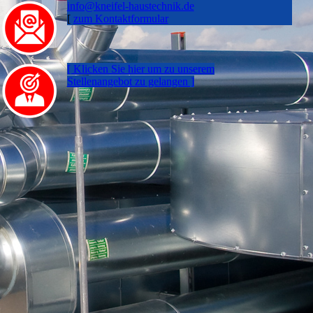
info@kneifel-haustechnik.de
[
zum Kontaktformular
[ Klicken Sie hier um zu un­se­rem
Stellen­an­gebot zu gelangen ]