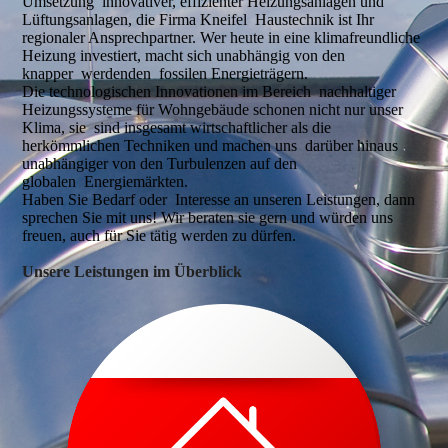
Umsetzung innovativer, effizienter Heizungsanlagen und
Lüftungsanlagen, die Firma Kneifel Haustechnik ist Ihr
regionaler Ansprechpartner. Wer heute in eine klima­freundliche
Heizung investiert, macht sich unabhängig von den
knapper werdenden fossilen Energieträgern.
Die technologischen Innovationen im Bereich nachhaltiger
Heizungssysteme für Wohn­gebäude schonen nicht nur unser
Klima, sie sind insgesamt wirtschaftlicher als die
herkömmlichen Techniken und machen uns darüber hinaus
unabhängiger von den Turbulenzen auf den
globalen Energiemärkten.
Haben Sie Bedarf oder Interesse an unseren Leistungen, dann
sprechen Sie mit uns! Wir beraten sie gern und würden uns
freuen, auch für Sie tätig werden zu dürfen.
Unsere Leistungen im Überblick