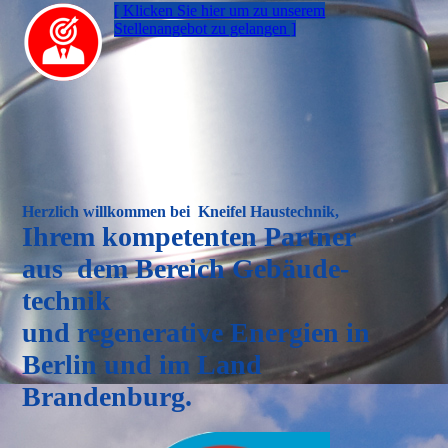
[ Klicken Sie hier um zu un­se­rem
Stellen­an­gebot zu gelangen ]
Herzlich willkommen bei Kneifel Haustechnik,
Ihrem kompetenten Partner
aus dem Bereich Gebäude­
technik
und regenerative Energien in
Berlin und im Land
Brandenburg.