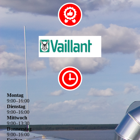
Montag
9
:
00
–
16
:
00
Dienstag
9
:
00
–
16
:
00
Mittwoch
9
:
00
–
13
:
30
Donnerstag
9
:
00
–
16
:
00