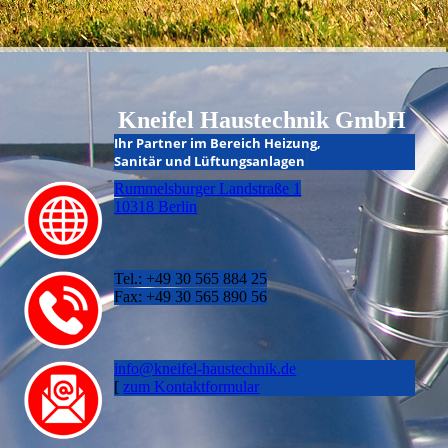
Kneifel Haustechnik GmbH
I
hr Partner im Bereich Heizung,
Sanitär und Lüftungsanlagen
Rummelsburger Landstraße 1
10318 Berlin
Tel.: +49 30 565 884 25
Fax: +49 30 565 890 56
info@kneifel-haustechnik.de
[
zum Kontaktformular