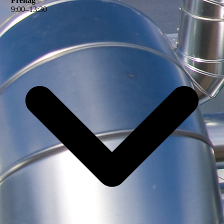
Freitag
9
:
00
–
13
:
30